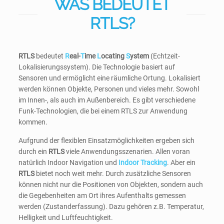
WAS BEDEUTET
RTLS?
RTLS
bedeutet
R
eal-
T
ime
L
ocating
S
ystem
(Echtzeit-
Lokalisierungssystem). Die Technologie basiert auf
Sensoren und ermöglicht eine räumliche Ortung. Lokalisiert
werden können Objekte, Personen und vieles mehr. Sowohl
im Innen-, als auch im Außenbereich. Es gibt verschiedene
Funk-Technologien, die bei einem RTLS zur Anwendung
kommen.
Aufgrund der flexiblen Einsatzmöglichkeiten ergeben sich
durch ein
RTLS
viele Anwendungsszenarien. Allen voran
natürlich Indoor Navigation und
Indoor Tracking
. Aber ein
RTLS
bietet noch weit mehr. Durch zusätzliche Sensoren
können nicht nur die Positionen von Objekten, sondern auch
die Gegebenheiten am Ort ihres Aufenthalts gemessen
werden (Zustanderfassung). Dazu gehören z.B. Temperatur,
Helligkeit und Luftfeuchtigkeit.