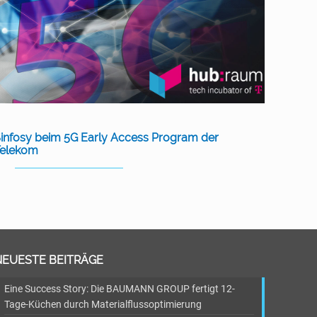
infosy beim 5G Early Access Program der
Telekom
NEUESTE BEITRÄGE
Eine Success Story: Die BAUMANN GROUP fertigt 12-
Tage-Küchen durch Materialflussoptimierung