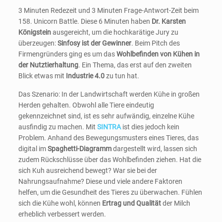
3 Minuten Redezeit und 3 Minuten Frage-Antwort-Zeit beim
158. Unicorn Battle. Diese 6 Minuten haben
Dr. Karsten
Königstein
ausgereicht, um die hochkarätige Jury zu
überzeugen:
Sinfosy ist der Gewinner
. Beim Pitch des
Firmengründers ging es um das
Wohlbefinden von Kühen in
der Nutztierhaltung
. Ein Thema, das erst auf den zweiten
Blick etwas mit
Industrie 4.0
zu tun hat.
Das Szenario: In der Landwirtschaft werden Kühe in großen
Herden gehalten. Obwohl alle Tiere eindeutig
gekennzeichnet sind, ist es sehr aufwändig, einzelne Kühe
ausfindig zu machen. Mit
SINTRA
ist dies jedoch kein
Problem. Anhand des Bewegungsmusters eines Tieres, das
digital im
Spaghetti-Diagramm
dargestellt wird, lassen sich
zudem Rückschlüsse über das Wohlbefinden ziehen. Hat die
sich Kuh ausreichend bewegt? War sie bei der
Nahrungsaufnahme? Diese und viele andere Faktoren
helfen, um die Gesundheit des Tieres zu überwachen. Fühlen
sich die Kühe wohl, können
Ertrag und Qualität
der Milch
erheblich verbessert werden.